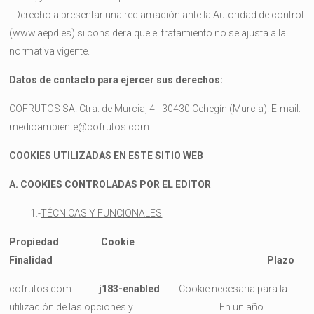
- Derecho a presentar una reclamación ante la Autoridad de control
(www.aepd.es) si considera que el tratamiento no se ajusta a la
normativa vigente.
Datos de contacto para ejercer sus derechos:
COFRUTOS SA.
Ctra. de Murcia, 4 - 30430 Cehegín (Murcia). E-mail:
medioambiente@cofrutos.com
COOKIES UTILIZADAS EN ESTE SITIO WEB
A. COOKIES CONTROLADAS POR EL EDITOR
1.-
TÉCNICAS Y FUNCIONALES
Propiedad Cookie
Finalidad Plazo
cofrutos.com
j183-enabled
Cookie necesaria para la
utilización de las opciones y En un año