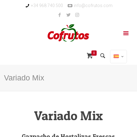
+34 968 740 500
info@cofrutos.com
0
Variado Mix
Variado Mix
Gazpacho de Hortalizas Frescas