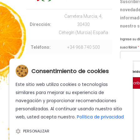
Suscribir
novedade
Carretera Murcia, 4,
informado
Dirección:
30430
nuestro s
Cehegín (Murcia) España
Ingrese su di
suscribirse
*
Teléfono:
+34 968 740 500
E-mail:
info@cofrutos.com
Consentimiento de cookies
He leido
Suscrib
Este sitio web utiliza cookies o tecnologías
similares para mejorar su experiencia de
navegación y proporcionar recomendaciones
personalizadas. Al continuar usando nuestro sitio
web, usted acepta nuestro.
Política de privacidad
PERSONALIZAR