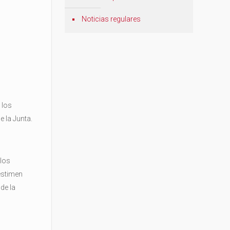
Noticias regulares
 los
 la Junta.
 los
estimen
de la