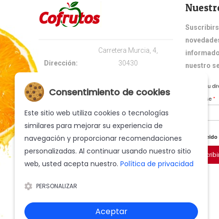
Nuestr
Suscribirs
novedades
Carretera Murcia, 4,
informado
Dirección:
30430
nuestro s
Cehegín (Murcia) España
Ingrese su dir
Consentimiento de cookies
suscribirse
*
Teléfono:
+34 968 740 500
Este sitio web utiliza cookies o tecnologías
E-mail:
info@cofrutos.com
similares para mejorar su experiencia de
He leido
navegación y proporcionar recomendaciones
personalizadas. Al continuar usando nuestro sitio
Suscribi
web, usted acepta nuestro.
Política de privacidad
PERSONALIZAR
Aceptar