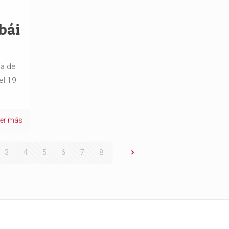
bái
ia de
el 19
eer más
3
4
5
6
7
8