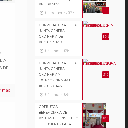
ANUGA 2025
3510
09 octubre 2025
CONVOCATORIA DE LA
JUNTA GENERAL
ORDINARIA DE
1046
ACCIONISTAS
04 junio 2025
A
E A
CONVOCATORIA DE LA
S DE
JUNTA GENERAL
ORDINARIA Y
219
EXTRAORDINARIA DE
ACCIONISTAS
er más
04 junio 2025
COFRUTOS
BENEFICIARIA DE
AYUDAS DEL INSTITUTO
911
DE FOMENTO PARA