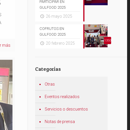
S
PARTICIPAR EN
GULFOOD 2025
S
26 mayo 2025
A
COFRUTOS EN
GULFOOD 2025
1350
20 febrero 2025
er más
Categorías
Otras
Eventos realizados
Servicios o descuentos
Notas de prensa