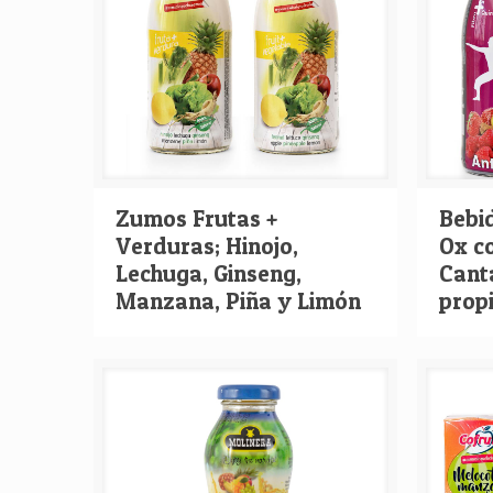
Zumos Frutas +
Bebi
Verduras; Hinojo,
Ox c
Lechuga, Ginseng,
Cant
Manzana, Piña y Limón
prop