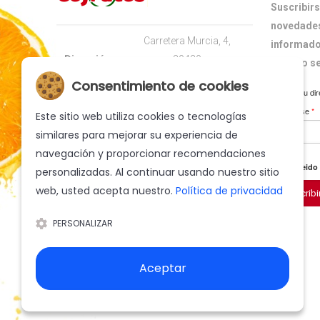
Suscribirs
novedades
Carretera Murcia, 4,
informado
Dirección:
30430
nuestro s
Cehegín (Murcia) España
Consentimiento de cookies
Ingrese su dir
suscribirse
*
Teléfono:
+34 968 740 500
Este sitio web utiliza cookies o tecnologías
similares para mejorar su experiencia de
E-mail:
info@cofrutos.com
navegación y proporcionar recomendaciones
He leido
personalizadas. Al continuar usando nuestro sitio
web, usted acepta nuestro.
Política de privacidad
Suscribi
PERSONALIZAR
Aceptar