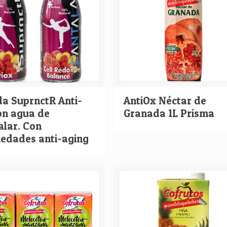
da SuprnctR Anti-
AntiOx Néctar de
on agua de
Granada 1L Prisma
alar. Con
iedades anti-aging