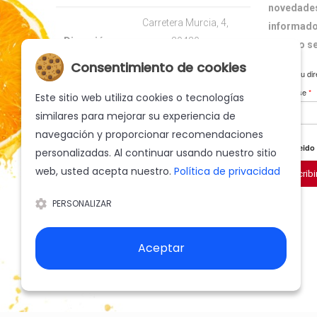
novedades
Carretera Murcia, 4,
informado
Dirección:
30430
nuestro s
Cehegín (Murcia) España
Consentimiento de cookies
Ingrese su dir
suscribirse
*
Teléfono:
+34 968 740 500
Este sitio web utiliza cookies o tecnologías
similares para mejorar su experiencia de
E-mail:
info@cofrutos.com
navegación y proporcionar recomendaciones
He leido
personalizadas. Al continuar usando nuestro sitio
web, usted acepta nuestro.
Política de privacidad
Suscribi
PERSONALIZAR
Aceptar