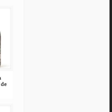
a
 de